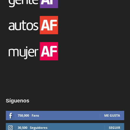
Síguenos
758,000
Fans
ME GUSTA
30,500
Seguidores
SEGUIR