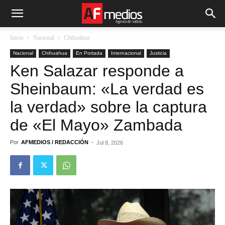
Inicio
Nacional
Chihuahua
Nacional
Chihuahua
En Portada
Internacional
Justicia
Ken Salazar responde a
Sheinbaum: «La verdad es
la verdad» sobre la captura
de «El Mayo» Zambada
Por
AFMEDIOS / REDACCIÓN
-
Jul 8, 2026