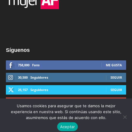
Síguenos
758,000
Fans
ME GUSTA
30,500
Seguidores
SEGUIR
25,157
Seguidores
SEGUIR
44,600
Suscriptores
SUSCRIBIRTE
Usamos cookies para asegurar que te damos la mejor
experiencia en nuestra web. Si continúas usando este sitio,
asumiremos que estás de acuerdo con ello.
Aceptar
© Derechos Reservados AFmedios 2021