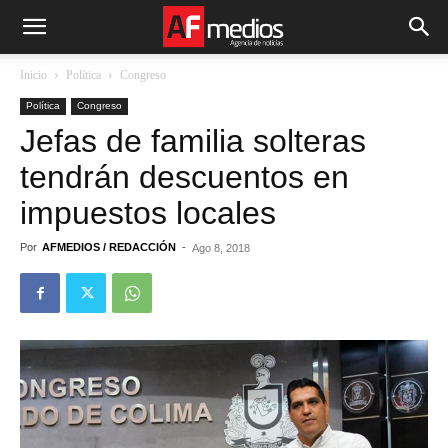
Inicio
Política
Congreso
Política
Congreso
Jefas de familia solteras
tendrán descuentos en
impuestos locales
Por
AFMEDIOS / REDACCIÓN
-
Ago 8, 2018