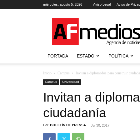
miércoles, agosto 5, 2026
Aviso Legal
Aviso de Priva
AFmedios
.-
Agencia
de
Noticias
PORTADA
ESTADO
POLÍTICA
Inicio
Campus
Invitan a diplomados para construir ciudada
Campus
Universidad
Invitan a diplom
ciudadanía
Por
BOLETÍN DE PRENSA
-
Jul 30, 2017