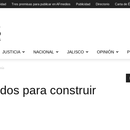
cidad
Tres premisas para publicar en AFmedios
Publicidad
Directorio
Carta de É
JUSTICIA
NACIONAL
JALISCO
OPINIÓN
P
nía
ados para construir