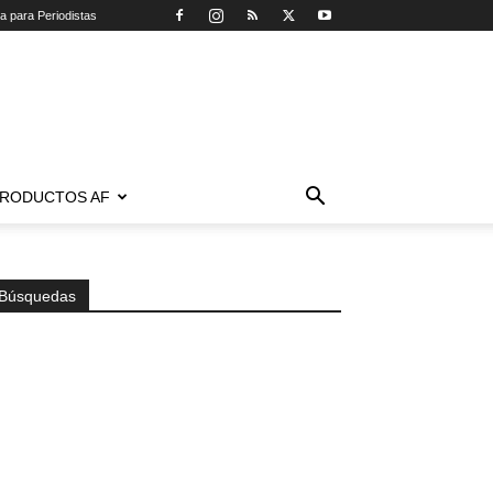
ca para Periodistas
RODUCTOS AF
Búsquedas