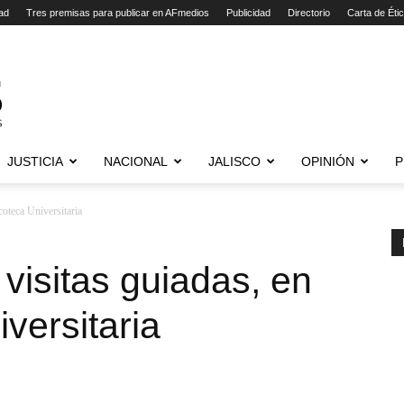
ad
Tres premisas para publicar en AFmedios
Publicidad
Directorio
Carta de Éti
JUSTICIA
NACIONAL
JALISCO
OPINIÓN
P
acoteca Universitaria
e visitas guiadas, en
versitaria