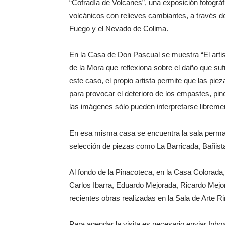
“Cofradía de Volcanes”, una exposición fotográ
volcánicos con relieves cambiantes, a través de 
Fuego y el Nevado de Colima.
En la Casa de Don Pascual se muestra “El artis
de la Mora que reflexiona sobre el daño que suf
este caso, el propio artista permite que las pi
para provocar el deterioro de los empastes, pin
las imágenes sólo pueden interpretarse librem
En esa misma casa se encuentra la sala perman
selección de piezas como La Barricada, Bañista
Al fondo de la Pinacoteca, en la Casa Colorada,
Carlos Ibarra, Eduardo Mejorada, Ricardo Mejo
recientes obras realizadas en la Sala de Arte 
Para agendar la visita es necesario enviar Inbo