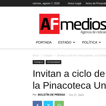
viernes, agosto 7, 2026
Aviso Legal
Aviso de Privacid
AFmedios
.-
Agencia
de
Noticias
PORTADA
ESTADO
POLÍTICA
Inicio
Campus
Invitan a ciclo de visitas guiadas, en la Pin
Campus
Universidad
Invitan a ciclo d
la Pinacoteca Uni
Por
BOLETÍN DE PRENSA
-
Oct 27, 2022