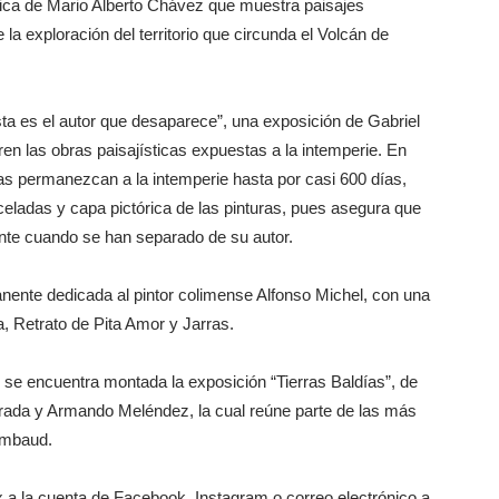
fica de Mario Alberto Chávez que muestra paisajes
la exploración del territorio que circunda el Volcán de
ta es el autor que desaparece”, una exposición de Gabriel
ren las obras paisajísticas expuestas a la intemperie. En
ezas permanezcan a la intemperie hasta por casi 600 días,
celadas y capa pictórica de las pinturas, pues asegura que
ente cuando se han separado de su autor.
ente dedicada al pintor colimense Alfonso Michel, con una
, Retrato de Pita Amor y Jarras.
 se encuentra montada la exposición “Tierras Baldías”, de
rada y Armando Meléndez, la cual reúne parte de las más
Rimbaud.
x a la cuenta de Facebook, Instagram o correo electrónico a