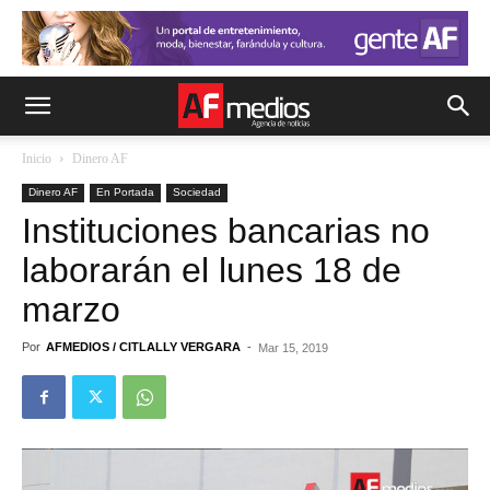
Inicio
Dinero AF
Dinero AF
En Portada
Sociedad
Instituciones bancarias no
laborarán el lunes 18 de
marzo
Por
AFMEDIOS / CITLALLY VERGARA
-
Mar 15, 2019