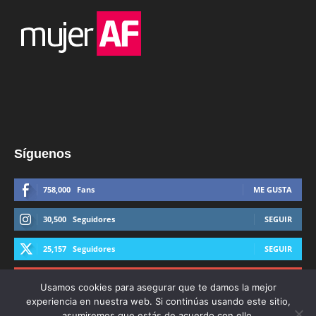
Síguenos
758,000
Fans
ME GUSTA
30,500
Seguidores
SEGUIR
25,157
Seguidores
SEGUIR
44,600
Suscriptores
SUSCRIBIRTE
Usamos cookies para asegurar que te damos la mejor
experiencia en nuestra web. Si continúas usando este sitio,
asumiremos que estás de acuerdo con ello.