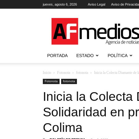
jueves, agosto 6, 2026
Aviso Legal
Aviso de Privacid
AFmedios
.-
Agencia
de
Noticias
PORTADA
ESTADO
POLÍTICA
Inicio
Fotonota
fotonota
Inicia la Colecta Diamante de 
Fotonota
fotonota
Inicia la Colecta
Solidaridad en p
Colima