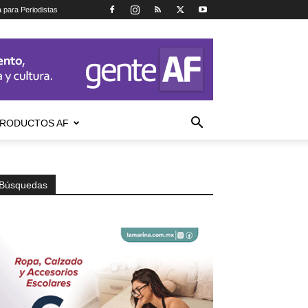
a para Periodistas
RODUCTOS AF
Búsquedas