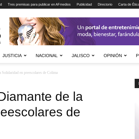
ad
Tres premisas para publicar en AFmedios
Publicidad
Directorio
Carta de Étic
JUSTICIA
NACIONAL
JALISCO
OPINIÓN
P
la Solidaridad en preescolares de Colima
 Diamante de la
reescolares de