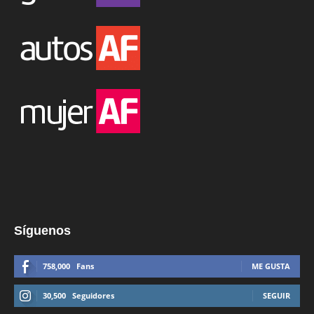
Síguenos
758,000
Fans
ME GUSTA
30,500
Seguidores
SEGUIR