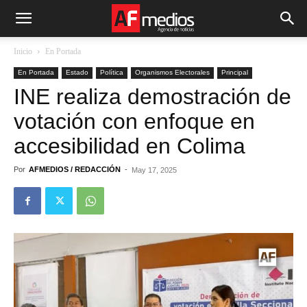
Inicio
En Portada
En Portada
Estado
Política
Organismos Electorales
Principal
INE realiza demostración de
votación con enfoque en
accesibilidad en Colima
Por
AFMEDIOS / REDACCIÓN
-
May 17, 2025