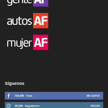
Síguenos
758,000
Fans
ME GUSTA
30,500
Seguidores
SEGUIR