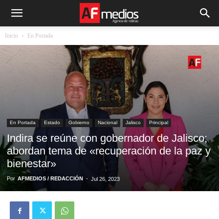
Inicio
En Portada
En Portada
Estado
Gobierno
Nacional
Jalisco
Principal
Indira se reúne con gobernador de Jalisco;
abordan tema de «recuperación de la paz y
bienestar»
Por
AFMEDIOS / REDACCIÓN
-
Jul 26, 2023