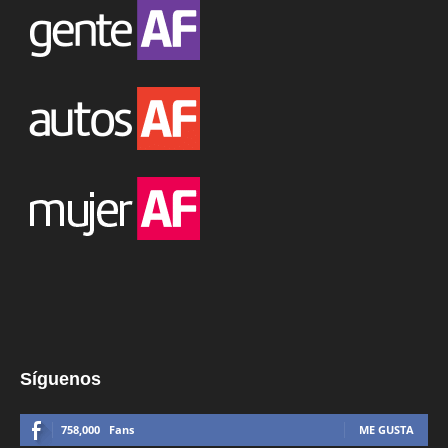
Síguenos
758,000
Fans
ME GUSTA