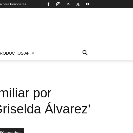
ca para Periodistas
RODUCTOS AF
miliar por
riselda Álvarez’
Búsquedas