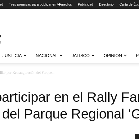
ad
Tres premisas para publicar en AFmedios
Publicidad
Directorio
Carta de Éti
JUSTICIA
NACIONAL
JALISCO
OPINIÓN
P
miliar por Reinauguración del Parque...
participar en el Rally Fa
del Parque Regional ‘G