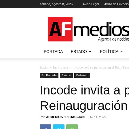
sábado, agosto 8, 2026
Aviso Legal
Aviso de Privacid
AFmedios
.-
Agencia
de
Noticias
PORTADA
ESTADO
POLÍTICA
Inicio
En Portada
Incode invita a participar en el Rally Fa
En Portada
Estado
Gobierno
Incode invita a 
Reinauguración 
Por
AFMEDIOS / REDACCIÓN
-
Jul 11, 2025