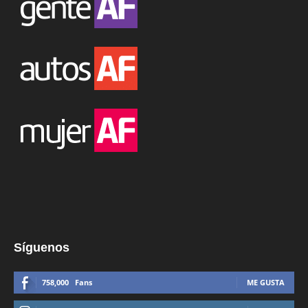
Síguenos
758,000
Fans
ME GUSTA