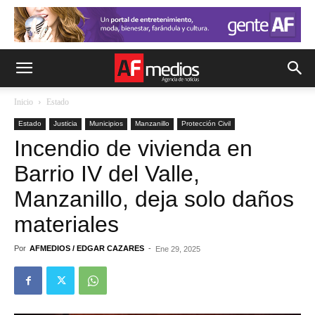
Inicio
Estado
Estado
Justicia
Municipios
Manzanillo
Protección Civil
Incendio de vivienda en
Barrio IV del Valle,
Manzanillo, deja solo daños
materiales
Por
AFMEDIOS / EDGAR CAZARES
-
Ene 29, 2025