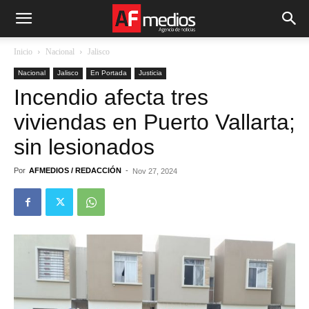
Inicio
Nacional
Jalisco
Nacional
Jalisco
En Portada
Justicia
Incendio afecta tres
viviendas en Puerto Vallarta;
sin lesionados
Por
AFMEDIOS / REDACCIÓN
-
Nov 27, 2024