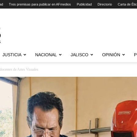
ad
Tres premisas para publicar en AFmedios
Publicidad
Directorio
Carta de Éti
JUSTICIA
NACIONAL
JALISCO
OPINIÓN
P
 docentes de Artes Visuales