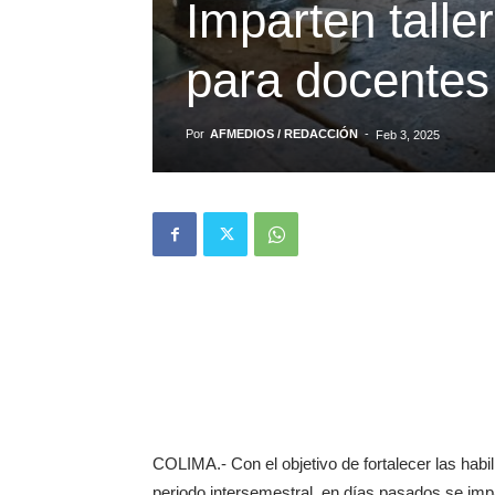
Imparten talle
para docentes
Por
AFMEDIOS / REDACCIÓN
-
Feb 3, 2025
COLIMA.- Con el objetivo de fortalecer las habil
periodo intersemestral, en días pasados se impar