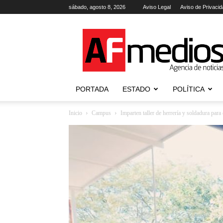
sábado, agosto 8, 2026
Aviso Legal
Aviso de Privacid
AFmedios
.-
Agencia
de
Noticias
PORTADA
ESTADO
POLÍTICA
Inicio
Campus
Imparten taller de herrería y soldadura para