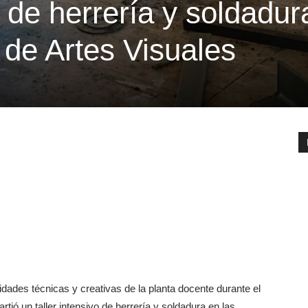
r de herrería y soldadur
 de Artes Visuales
idades técnicas y creativas de la planta docente durante el
tió un taller intensivo de herrería y soldadura en las