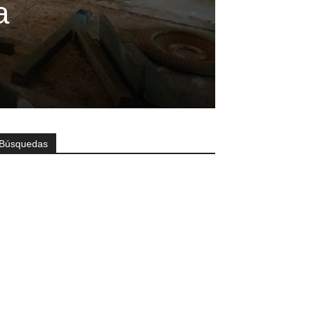
a
Búsquedas