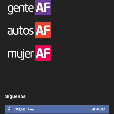
Síguenos
758,000
Fans
ME GUSTA