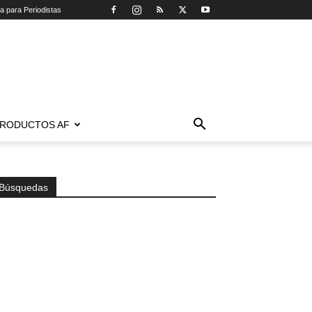
ca para Periodistas
RODUCTOS AF
Búsquedas