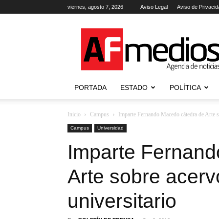
viernes, agosto 7, 2026
Aviso Legal
Aviso de Privacid
AFmedios
.-
Agencia
de
Noticias
PORTADA
ESTADO
POLÍTICA
Inicio
Campus
Imparte Fernando Macedo cátedra de Arte so
Campus
Universidad
Imparte Fernand
Arte sobre acerv
universitario