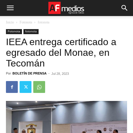
Inicio
Fotonota
fotonota
Fotonota
fotonota
IEEA entrega certificado a
egresado del Monae, en
Tecomán
Por
BOLETÍN DE PRENSA
-
Jul 28, 2023