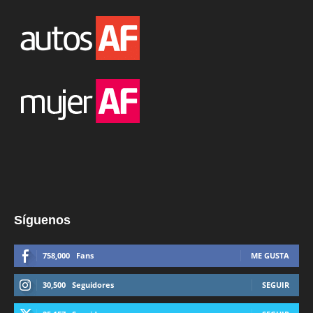
Síguenos
758,000
Fans
ME GUSTA
30,500
Seguidores
SEGUIR