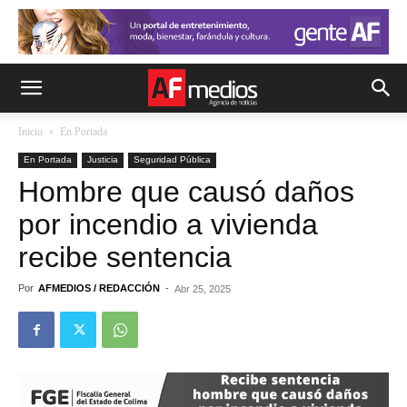
Inicio
En Portada
En Portada
Justicia
Seguridad Pública
Hombre que causó daños
por incendio a vivienda
recibe sentencia
Por
AFMEDIOS / REDACCIÓN
-
Abr 25, 2025