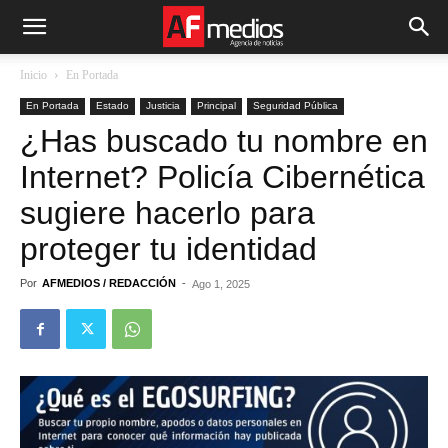
Inicio
En Portada
En Portada
Estado
Justicia
Principal
Seguridad Pública
¿Has buscado tu nombre en
Internet? Policía Cibernética
sugiere hacerlo para
proteger tu identidad
Por
AFMEDIOS / REDACCIÓN
-
Ago 1, 2025