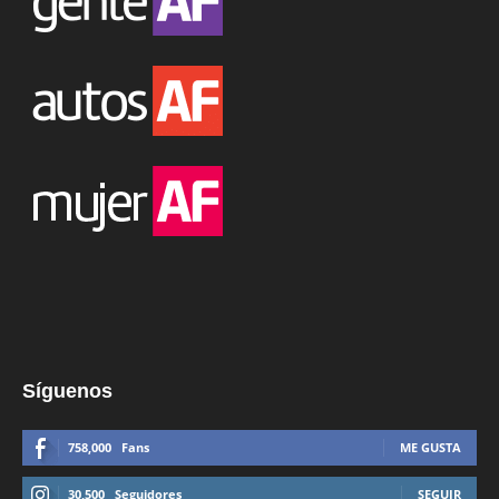
Síguenos
758,000
Fans
ME GUSTA
30,500
Seguidores
SEGUIR