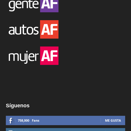
Síguenos
758,000
Fans
ME GUSTA