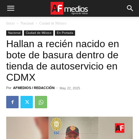
Inicio
Nacional
Ciudad de México
Nacional
Ciudad de México
En Portada
Hallan a recién nacido en
bote de basura dentro de
tienda de autoservicio en
CDMX
Por
AFMEDIOS / REDACCIÓN
-
May 22, 2025