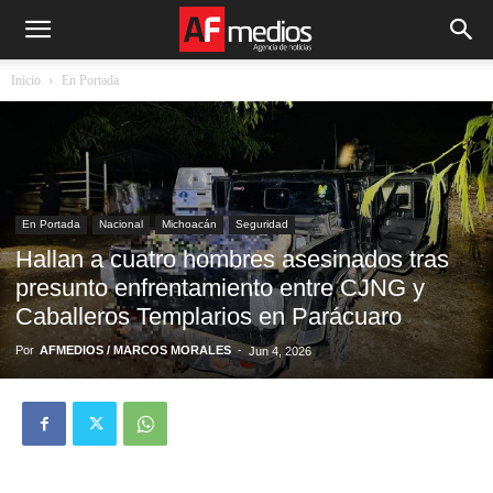
Inicio
En Portada
En Portada
Nacional
Michoacán
Seguridad
Hallan a cuatro hombres asesinados tras
presunto enfrentamiento entre CJNG y
Caballeros Templarios en Parácuaro
Por
AFMEDIOS / MARCOS MORALES
-
Jun 4, 2026