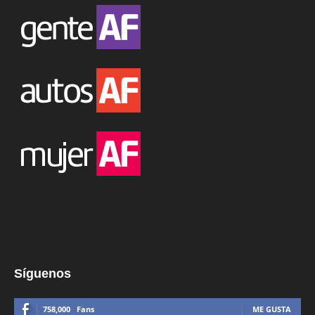
Síguenos
758,000
Fans
ME GUSTA