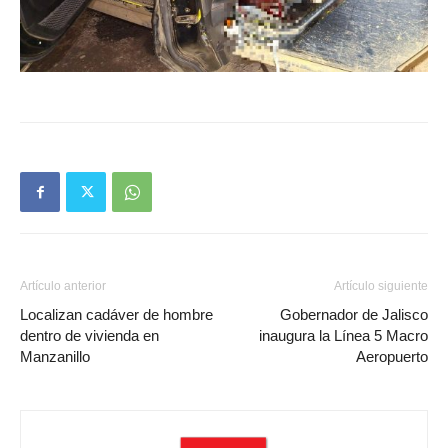
Artículo anterior
Artículo siguiente
Localizan cadáver de hombre
Gobernador de Jalisco
dentro de vivienda en
inaugura la Línea 5 Macro
Manzanillo
Aeropuerto