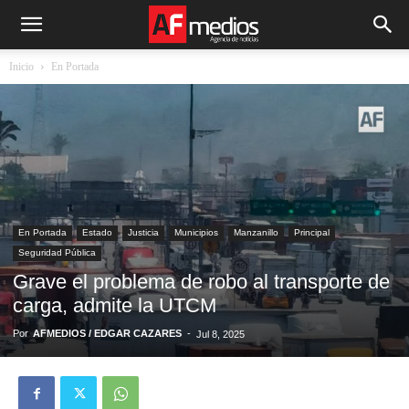
Inicio
En Portada
En Portada
Estado
Justicia
Municipios
Manzanillo
Principal
Seguridad Pública
Grave el problema de robo al transporte de
carga, admite la UTCM
Por
AFMEDIOS / EDGAR CAZARES
-
Jul 8, 2025