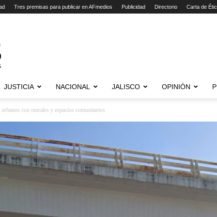
ad
Tres premisas para publicar en AFmedios
Publicidad
Directorio
Carta de Éti
JUSTICIA
NACIONAL
JALISCO
OPINIÓN
P
s urbanos con murales y espacios comunitarios