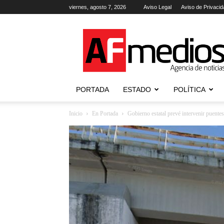
viernes, agosto 7, 2026
Aviso Legal
Aviso de Privacid
AFmedios
.-
Agencia
de
Noticias
PORTADA
ESTADO
POLÍTICA
Inicio
En Portada
Gobierno estatal prevé intervenir puente