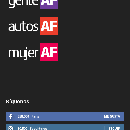
Síguenos
758,000
Fans
ME GUSTA
30,500
Seguidores
SEGUIR