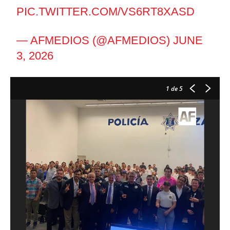
PIC.TWITTER.COM/VS6RT8XASD
— AFMEDIOS (@AFMEDIOS)
JUNE
3, 2026
1
de 5