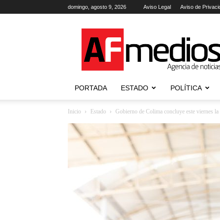
domingo, agosto 9, 2026
Aviso Legal
Aviso de Privaci
AFmedios
.-
Agencia
de
Noticias
PORTADA
ESTADO
POLÍTICA
Inicio
Estado
Gobierno de Colima concluye este viernes la 