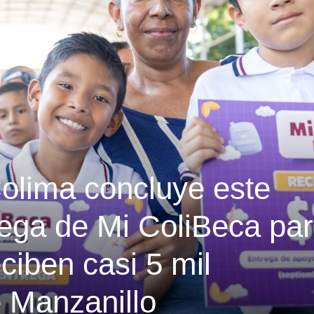
olima concluye este
rega de Mi ColiBeca pa
ciben casi 5 mil
e Manzanillo