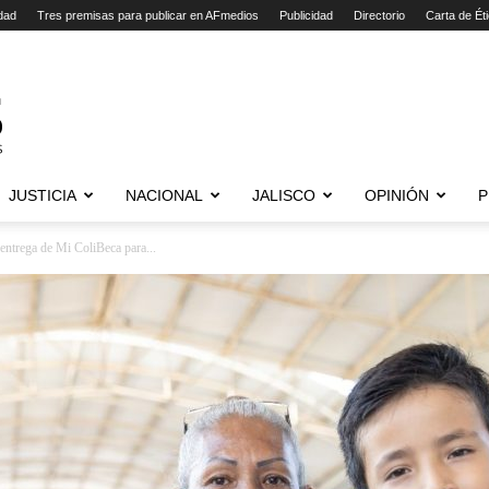
dad
Tres premisas para publicar en AFmedios
Publicidad
Directorio
Carta de Ét
JUSTICIA
NACIONAL
JALISCO
OPINIÓN
P
entrega de Mi ColiBeca para...