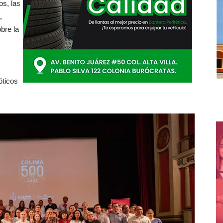
os, las
,
obre la
óticos