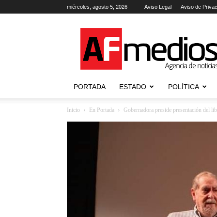
miércoles, agosto 5, 2026
Aviso Legal
Aviso de Priva
AFmedios
.-
Agencia
de
Noticias
PORTADA
ESTADO
POLÍTICA
Inicio
En Portada
Gobernadora preside presentación del lib