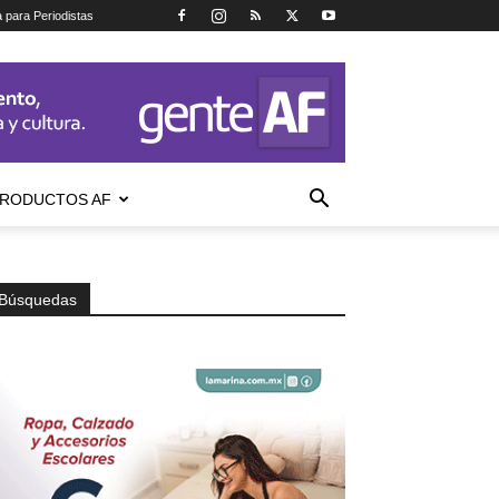
a para Periodistas
RODUCTOS AF
Búsquedas