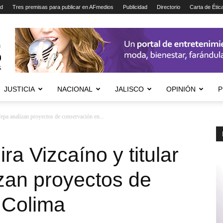
ad
Tres premisas para publicar en AFmedios
Publicidad
Directorio
Carta de Étic
JUSTICIA
NACIONAL
JALISCO
OPINIÓN
P
fepa analizan proyectos de conservación en...
a Vizcaíno y titular
zan proyectos de
 Colima