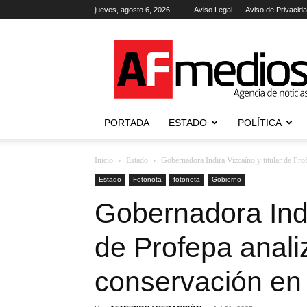
jueves, agosto 6, 2026
Aviso Legal
Aviso de Privacid
AFmedios
.-
Agencia
de
Noticias
PORTADA
ESTADO
POLÍTICA
Inicio
Estado
Gobernadora Indira Vizcaíno y titular de Pro
Estado
Fotonota
fotonota
Gobierno
Gobernadora Indir
de Profepa anali
conservación en