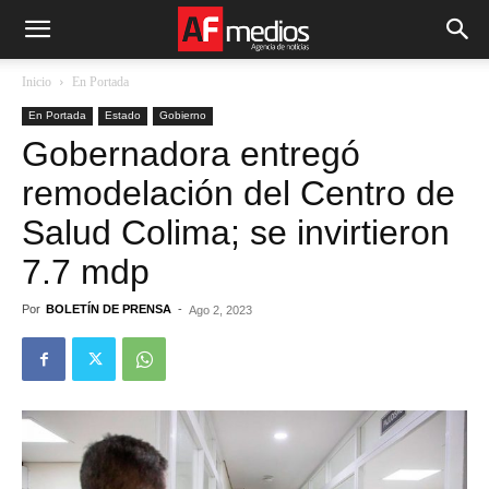
Inicio
En Portada
En Portada
Estado
Gobierno
Gobernadora entregó
remodelación del Centro de
Salud Colima; se invirtieron
7.7 mdp
Por
BOLETÍN DE PRENSA
-
Ago 2, 2023