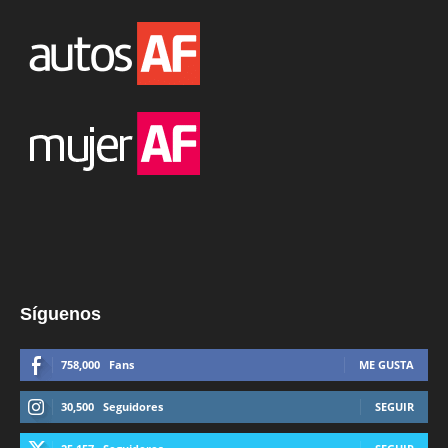
Síguenos
758,000
Fans
ME GUSTA
30,500
Seguidores
SEGUIR