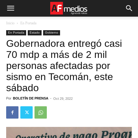
Inicio
En Portada
En Portada
Estado
Gobierno
Gobernadora entregó casi
70 mdp a más de 2 mil
personas afectadas por
sismo en Tecomán, este
sábado
Por
BOLETÍN DE PRENSA
-
Oct 29, 2022