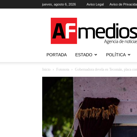
jueves, agosto 6, 2026
Aviso Legal
Aviso de Privacid
AFmedios
.-
Agencia
de
Noticias
PORTADA
ESTADO
POLÍTICA
Inicio
Fotonota
Gobernadora devela en Tecomán, placa conm