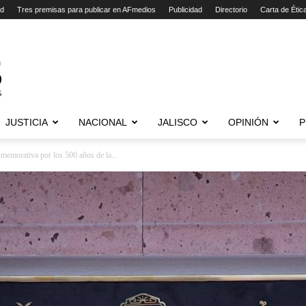
ad
Tres premisas para publicar en AFmedios
Publicidad
Directorio
Carta de Étic
JUSTICIA
NACIONAL
JALISCO
OPINIÓN
P
emorativa por los 500 años de la...