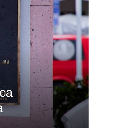
aca
a