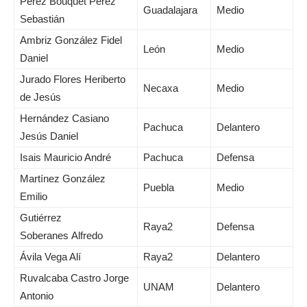
Pérez Bouquet Pérez
Guadalajara
Medio
Sebastián
Ambriz González Fidel
León
Medio
Daniel
Jurado Flores Heriberto
Necaxa
Medio
de Jesús
Hernández Casiano
Pachuca
Delantero
Jesús Daniel
Isais Mauricio André
Pachuca
Defensa
Martínez González
Puebla
Medio
Emilio
Gutiérrez
Raya2
Defensa
Soberanes Alfredo
Ávila Vega Alí
Raya2
Delantero
Ruvalcaba Castro Jorge
UNAM
Delantero
Antonio