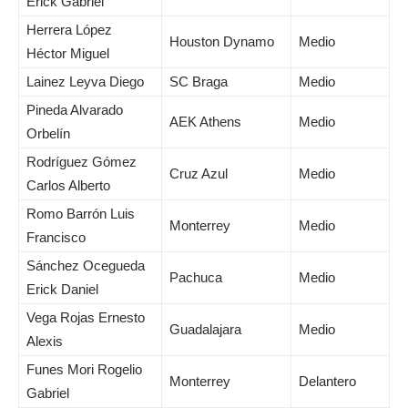
Erick Gabriel
Herrera López
Houston Dynamo
Medio
Héctor Miguel
Lainez Leyva Diego
SC Braga
Medio
Pineda Alvarado
AEK Athens
Medio
Orbelín
Rodríguez Gómez
Cruz Azul
Medio
Carlos Alberto
Romo Barrón Luis
Monterrey
Medio
Francisco
Sánchez Ocegueda
Pachuca
Medio
Erick Daniel
Vega Rojas Ernesto
Guadalajara
Medio
Alexis
Funes Mori Rogelio
Monterrey
Delantero
Gabriel