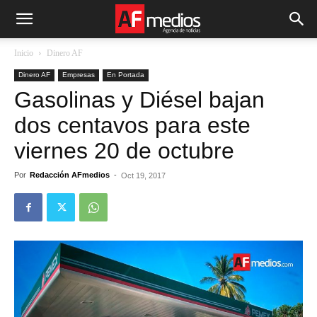
Inicio
Dinero AF
Dinero AF
Empresas
En Portada
Gasolinas y Diésel bajan
dos centavos para este
viernes 20 de octubre
Por
Redacción AFmedios
-
Oct 19, 2017