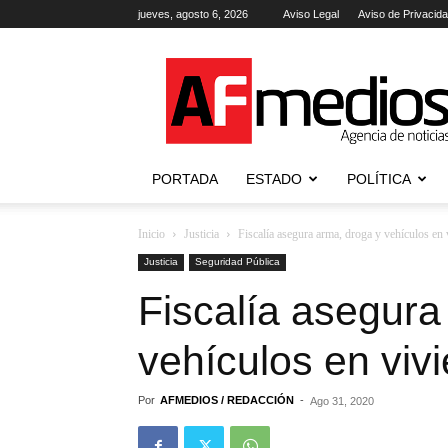
jueves, agosto 6, 2026
Aviso Legal
Aviso de Privacid
AFmedios
.-
Agencia
de
Noticias
PORTADA
ESTADO
POLÍTICA
Inicio
Justicia
Fiscalía asegura arma, droga y vehículos en 
Justicia
Seguridad Pública
Fiscalía asegura
vehículos en viv
Por
AFMEDIOS / REDACCIÓN
-
Ago 31, 2020