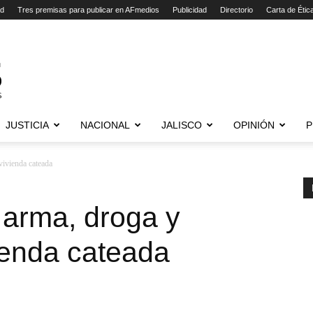
ad
Tres premisas para publicar en AFmedios
Publicidad
Directorio
Carta de Étic
JUSTICIA
NACIONAL
JALISCO
OPINIÓN
P
vivienda cateada
 arma, droga y
ienda cateada