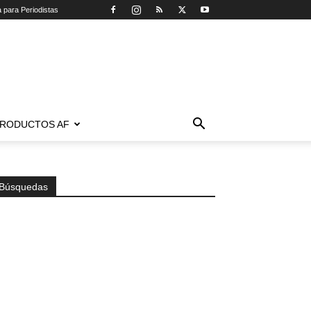
a para Periodistas
RODUCTOS AF
Búsquedas