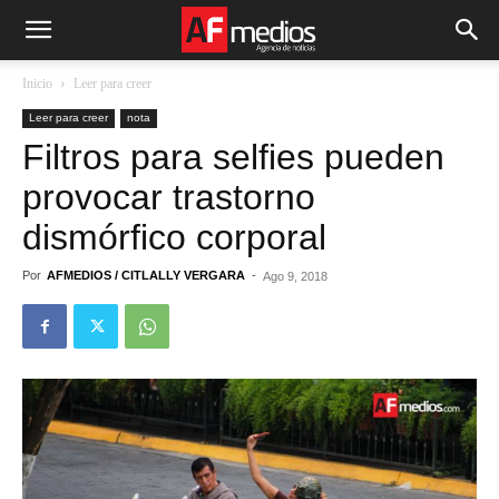
Inicio
Leer para creer
Leer para creer
nota
Filtros para selfies pueden
provocar trastorno
dismórfico corporal
Por
AFMEDIOS / CITLALLY VERGARA
-
Ago 9, 2018