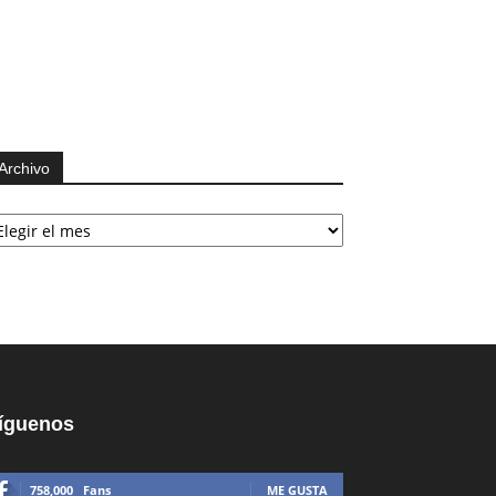
Archivo
chivo
íguenos
758,000
Fans
ME GUSTA