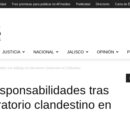
cidad
Tres premisas para publicar en AFmedios
Publicidad
Directorio
Carta de É
JUSTICIA
NACIONAL
JALISCO
OPINIÓN
P
ades tras hallazgo de laboratorio clandestino en Chihuahua
sponsabilidades tras
ratorio clandestino en