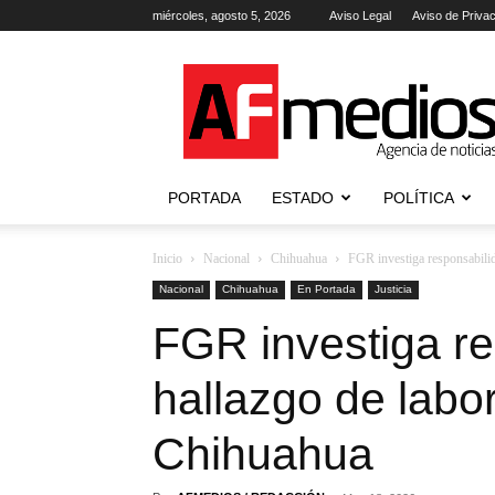
miércoles, agosto 5, 2026
Aviso Legal
Aviso de Priva
AFmedios
.-
Agencia
de
Noticias
PORTADA
ESTADO
POLÍTICA
Inicio
Nacional
Chihuahua
FGR investiga responsabilid
Nacional
Chihuahua
En Portada
Justicia
FGR investiga re
hallazgo de labo
Chihuahua