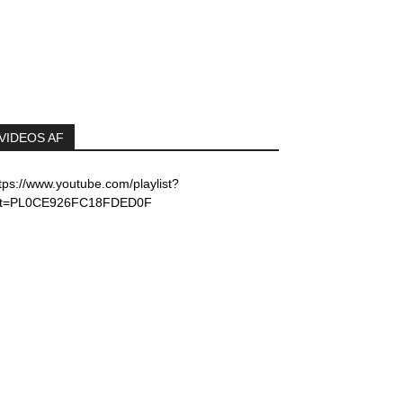
VIDEOS AF
tps://www.youtube.com/playlist?
ist=PL0CE926FC18FDED0F