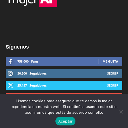
Síguenos
758,000
Fans
ME GUSTA
30,500
Seguidores
SEGUIR
25,157
Seguidores
SEGUIR
44,600
Suscriptores
SUSCRIBIRTE
Usamos cookies para asegurar que te damos la mejor
experiencia en nuestra web. Si continúas usando este sitio,
asumiremos que estás de acuerdo con ello.
Aceptar
© Derechos Reservados AFmedios 2021