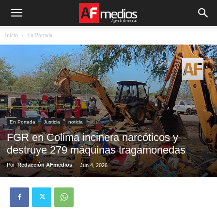
Inicio
En Portada
En Portada
Justicia
noticia
FGR en Colima incinera narcóticos y
destruye 279 máquinas tragamonedas
Por
Redacción AFmedios
-
Jun 4, 2026