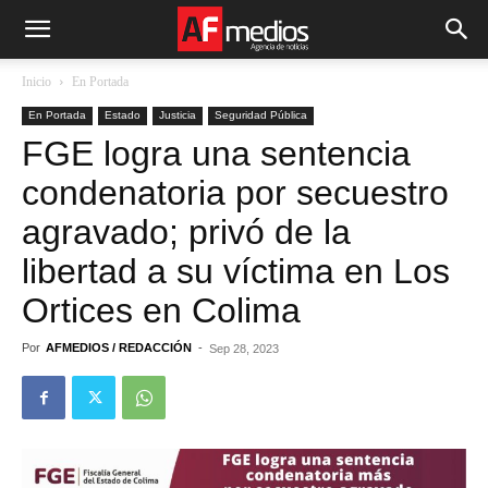
Inicio
En Portada
En Portada
Estado
Justicia
Seguridad Pública
FGE logra una sentencia
condenatoria por secuestro
agravado; privó de la
libertad a su víctima en Los
Ortices en Colima
Por
AFMEDIOS / REDACCIÓN
-
Sep 28, 2023