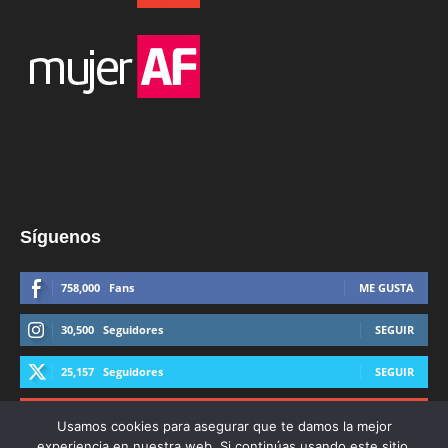
Síguenos
758,000
Fans
ME GUSTA
30,500
Seguidores
SEGUIR
25,157
Seguidores
SEGUIR
44,600
Suscriptores
SUSCRIBIRTE
Usamos cookies para asegurar que te damos la mejor
experiencia en nuestra web. Si continúas usando este sitio,