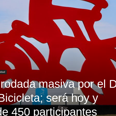
sidad
 rodada masiva por el 
Bicicleta; será hoy y
e 450 participantes