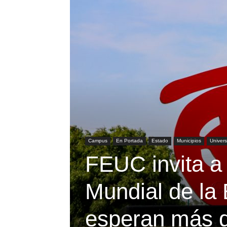
Campus
En Portada
Estado
Municipios
Univer
FEUC invita a
Mundial de la 
esperan más d