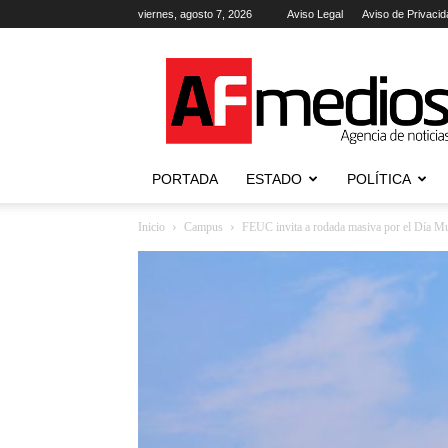
viernes, agosto 7, 2026
Aviso Legal
Aviso de Privacid
AFmedios
.-
Agencia
de
Noticias
PORTADA
ESTADO
POLÍTICA
Inicio
Campus
FEUC invita a rodada masiva por el Día Mund