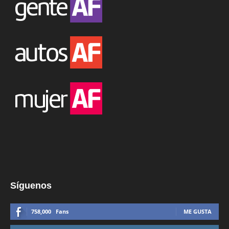
Síguenos
758,000
Fans
ME GUSTA