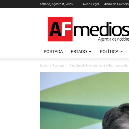
sábado, agosto 8, 2026
Aviso Legal
Aviso de Privacid
AFmedios
.-
Agencia
de
Noticias
PORTADA
ESTADO
POLÍTICA
Inicio
Campus
Facultad de Ciencias de la UdeC realiza div