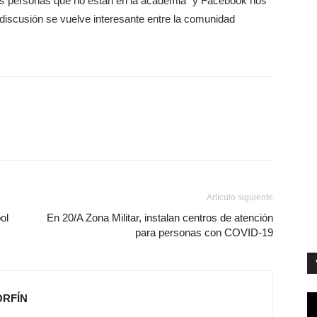
a las personas que no están en la academia “y Facebook nos
 discusión se vuelve interesante entre la comunidad
Artículo siguiente
ol
En 20/A Zona Militar, instalan centros de atención
para personas con COVID-19
ORFÍN