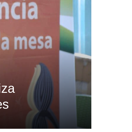
iza
es