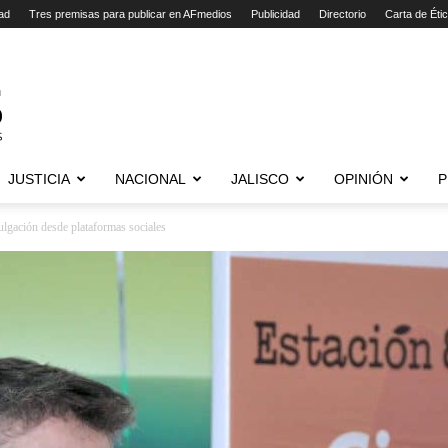
ad
Tres premisas para publicar en AFmedios
Publicidad
Directorio
Carta de Éti
JUSTICIA
NACIONAL
JALISCO
OPINIÓN
P
ulgación desde plataformas sociales