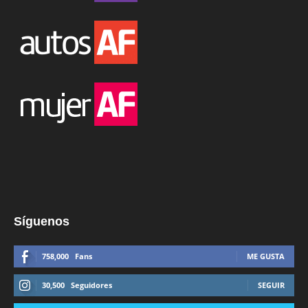
Síguenos
758,000
Fans
ME GUSTA
30,500
Seguidores
SEGUIR