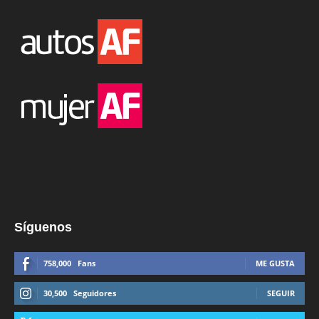
Síguenos
758,000
Fans
ME GUSTA
30,500
Seguidores
SEGUIR