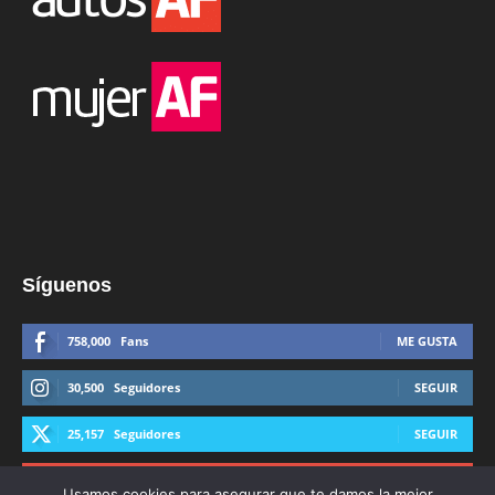
Síguenos
758,000
Fans
ME GUSTA
30,500
Seguidores
SEGUIR
25,157
Seguidores
SEGUIR
44,600
Suscriptores
SUSCRIBIRTE
Usamos cookies para asegurar que te damos la mejor