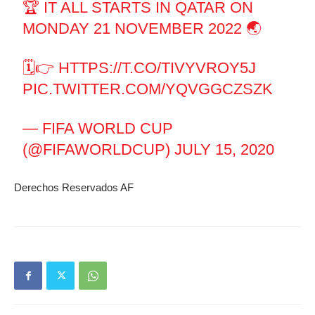
🏆 IT ALL STARTS IN QATAR ON
MONDAY 21 NOVEMBER 2022 🌏
🗓️👉
HTTPS://T.CO/TIVYVROY5J
PIC.TWITTER.COM/YQVGGCZSZK
— FIFA WORLD CUP
(@FIFAWORLDCUP)
JULY 15, 2020
Derechos Reservados AF